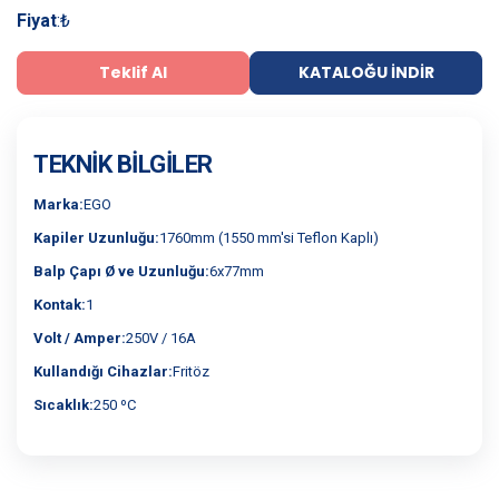
Fiyat
:
₺
Teklif Al
KATALOĞU İNDIR
TEKNIK BILGILER
Marka:
EGO
Kapiler Uzunluğu:
1760mm (1550 mm'si Teflon Kaplı)
Balp Çapı Ø ve Uzunluğu:
6x77mm
Kontak:
1
Volt / Amper:
250V / 16A
Kullandığı Cihazlar:
Fritöz
Sıcaklık:
250 ºC