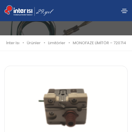
MONOFAZE LİMİTÖR – 720714
İnter Isı
Ürünler
Limitörler
MONOFAZE LİMİTÖR – 720714