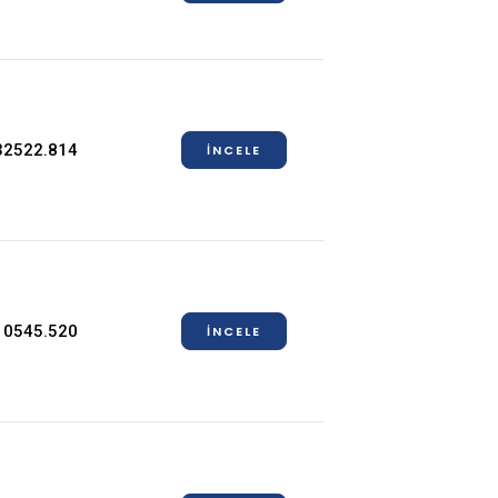
32522.814
İNCELE
10545.520
İNCELE