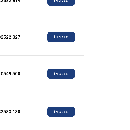
32582.814
İNCELE
32522.827
İNCELE
10549.500
İNCELE
32583.130
İNCELE