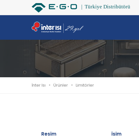
İnter Isı
Ürünler
Limitörler
Resim
İsim