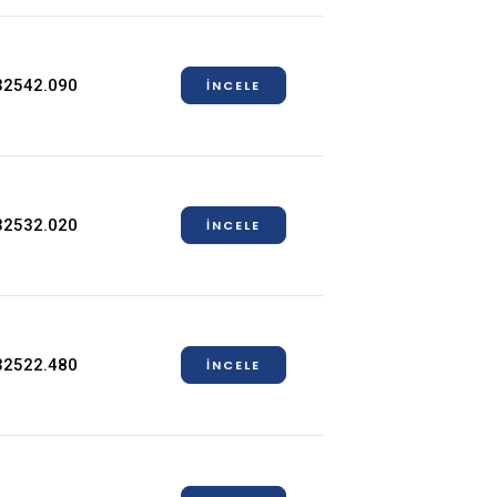
32542.090
İNCELE
32532.020
İNCELE
32522.480
İNCELE