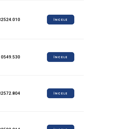
32524.010
İNCELE
10549.530
İNCELE
32572.804
İNCELE