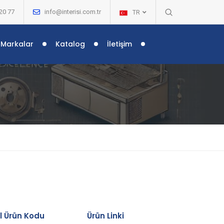
20 77
info@interisi.com.tr
TR
Markalar
Katalog
İletişim
al Ürün Kodu
Ürün Linki