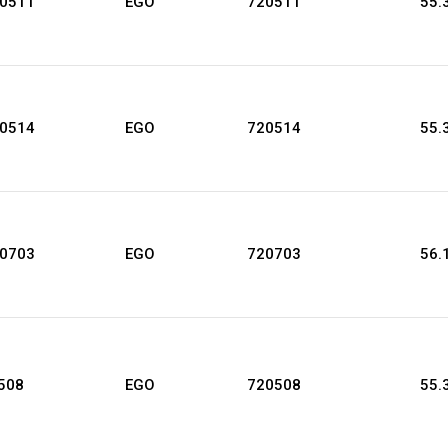
20511
EGO
720511
55.
20514
EGO
720514
55.
20703
EGO
720703
56.
508
EGO
720508
55.