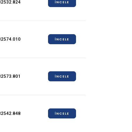
32532.824
İNCELE
32574.010
İNCELE
32573.801
İNCELE
32542.848
İNCELE