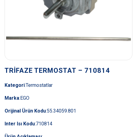
TRİFAZE TERMOSTAT – 710814
Kategori
:
Termostatlar
Marka
:
EGO
Orijinal Ürün Kodu
:
55.34059.801
Inter Isı Kodu
:
710814
Ürün Açıklaması
: