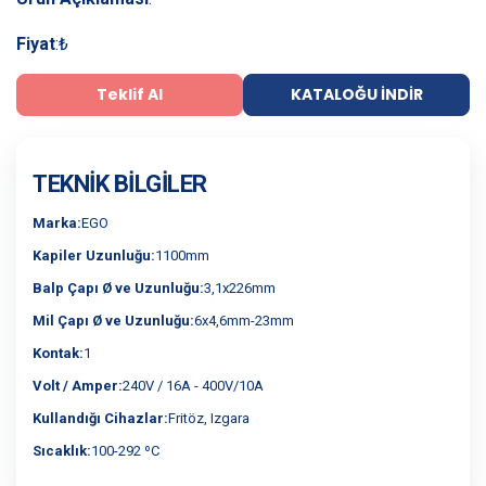
Fiyat
:
₺
Teklif Al
KATALOĞU İNDIR
TEKNIK BILGILER
Marka:
EGO
Kapiler Uzunluğu:
1100mm
Balp Çapı Ø ve Uzunluğu:
3,1x226mm
Mil Çapı Ø ve Uzunluğu:
6x4,6mm-23mm
Kontak:
1
Volt / Amper:
240V / 16A - 400V/10A
Kullandığı Cihazlar:
Fritöz, Izgara
Sıcaklık:
100-292 ºC