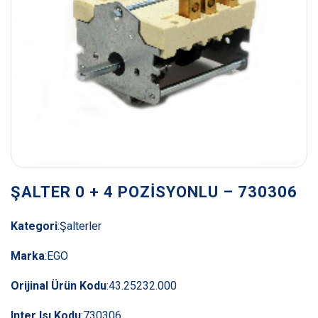
ŞALTER 0 + 4 POZİSYONLU – 730306
Kategori
:
Şalterler
Marka
:
EGO
Orijinal Ürün Kodu
:
43.25232.000
Inter Isı Kodu
:
730306