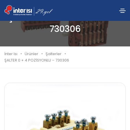
ŞALTER 0 + 4 POZİSYONLU –
730306
İnter Isı
Ürünler
Şalterler
ŞALTER 0 + 4 POZİSYONLU – 730306