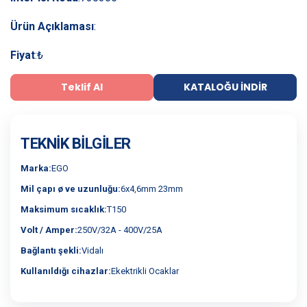
Ürün Açıklaması
:
Fiyat
:
₺
Teklif Al
KATALOĞU İNDIR
TEKNIK BILGILER
Marka:
EGO
Mil çapı ø ve uzunluğu:
6x4,6mm 23mm
Maksimum sıcaklık:
T150
Volt / Amper:
250V/32A - 400V/25A
Bağlantı şekli:
Vidalı
Kullanıldığı cihazlar:
Ekektrikli Ocaklar