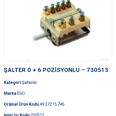
ŞALTER 0 + 6 POZİSYONLU – 730513
Kategori
:
Şalterler
Marka
:
EGO
Orijinal Ürün Kodu
:
49.27215.746
Inter Isı Kodu
:
730513