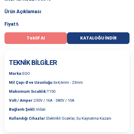
Ürün Açıklaması
:
Fiyat
:
₺
Teklif Al
KATALOĞU İNDIR
TEKNIK BILGILER
Marka:
EGO
Mil Çapı Ø ve Uzunluğu:
6x4,6mm - 23mm
Maksimum Sıcaklık:
T150
Volt / Amper:
250V / 16A - 380V / 10A
Bağlantı Şekli:
Vidalı
Kullandığı Cihazlar:
Elektrikli Ocaklar, Su Kaynatma Kazanı