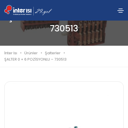
ŞALTER 0 + 6 POZİSYONLU –
730513
İnter Isı
Ürünler
Şalterler
ŞALTER 0 + 6 POZİSYONLU – 730513