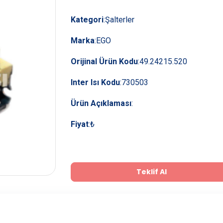
Kategori
:
Şalterler
Marka
:
EGO
Orijinal Ürün Kodu
:
49.24215.520
Inter Isı Kodu
:
730503
Ürün Açıklaması
:
Fiyat
:
₺
Teklif Al