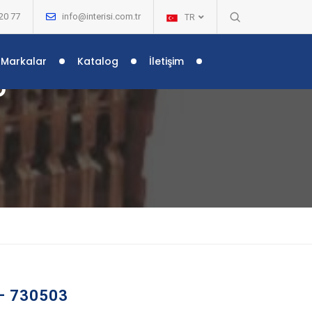
20 77
info@interisi.com.tr
TR
Markalar
Katalog
İletişim
U –
– 730503