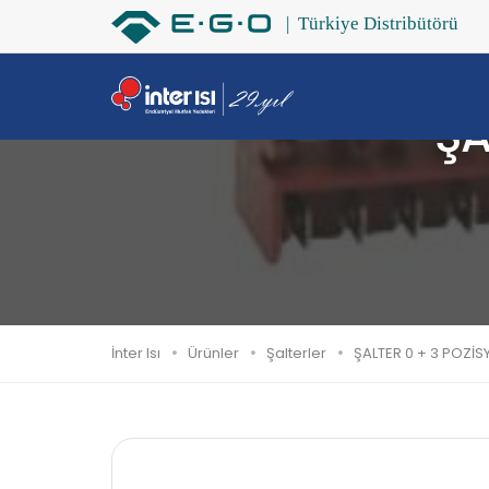
ŞA
İnter Isı
Ürünler
Şalterler
ŞALTER 0 + 3 POZİ