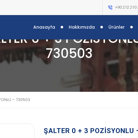
+90 212 210 
Anasayfa
Hakkımızda
Ürünler
LTER 0 + 3 POZİSYONL
730503
SYONLU – 730503
ŞALTER 0 + 3 POZİSYONLU 