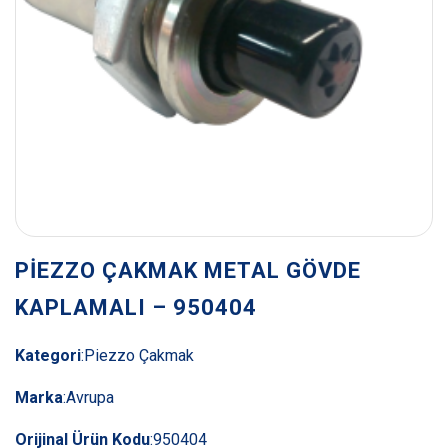
PİEZZO ÇAKMAK METAL GÖVDE
KAPLAMALI – 950404
Kategori
:
Piezzo Çakmak
Marka
:
Avrupa
Orijinal Ürün Kodu
:
950404