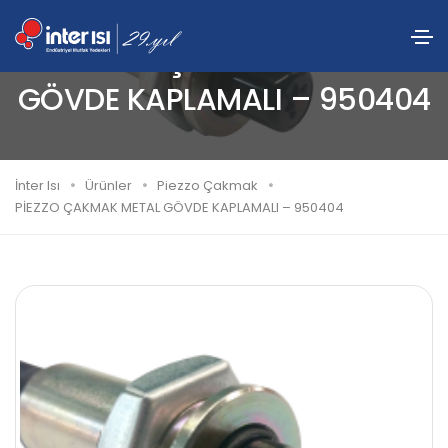
PİEZZO ÇAKMAK METAL
GÖVDE KAPLAMALI – 950404
İnter Isı
Ürünler
Piezzo Çakmak
PİEZZO ÇAKMAK METAL GÖVDE KAPLAMALI – 950404