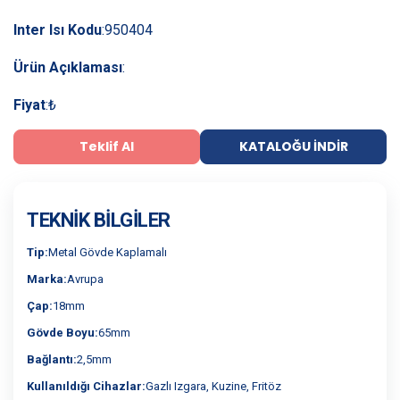
Inter Isı Kodu
:
950404
Ürün Açıklaması
:
Fiyat
:
₺
Teklif Al
KATALOĞU İNDIR
TEKNIK BILGILER
Tip:
Metal Gövde Kaplamalı
Marka:
Avrupa
Çap:
18mm
Gövde Boyu:
65mm
Bağlantı:
2,5mm
Kullanıldığı Cihazlar:
Gazlı Izgara, Kuzine, Fritöz