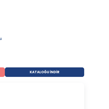
u
KATALOĞU İNDIR