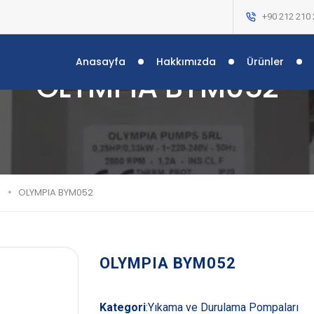
+90 212 210 
Anasayfa
Hakkımızda
Ürünler
OLYMPIA BYM052
ı
OLYMPIA BYM052
OLYMPIA BYM052
Kategori
:
Yıkama ve Durulama Pompaları