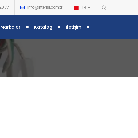
20 77
info@interisi.com.tr
TR
Markalar
Katalog
İletişim