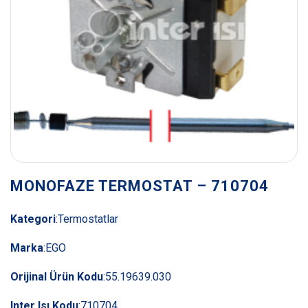
MONOFAZE TERMOSTAT – 710704
Kategori
:
Termostatlar
Marka
:
EGO
Orijinal Ürün Kodu
:
55.19639.030
Inter Isı Kodu
:
710704