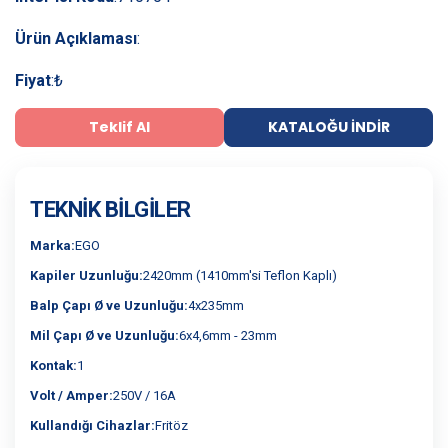
Ürün Açıklaması
:
Fiyat
:
₺
Teklif Al
KATALOĞU İNDIR
TEKNIK BILGILER
Marka:
EGO
Kapiler Uzunluğu:
2420mm (1410mm'si Teflon Kaplı)
Balp Çapı Ø ve Uzunluğu:
4x235mm
Mil Çapı Ø ve Uzunluğu:
6x4,6mm - 23mm
Kontak:
1
Volt / Amper:
250V / 16A
Kullandığı Cihazlar:
Fritöz