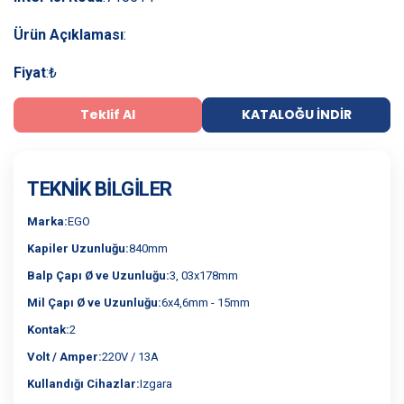
Ürün Açıklaması
:
Fiyat
:
₺
Teklif Al
KATALOĞU İNDIR
TEKNIK BILGILER
Marka:
EGO
Kapiler Uzunluğu:
840mm
Balp Çapı Ø ve Uzunluğu:
3, 03x178mm
Mil Çapı Ø ve Uzunluğu:
6x4,6mm - 15mm
Kontak:
2
Volt / Amper:
220V / 13A
Kullandığı Cihazlar:
Izgara