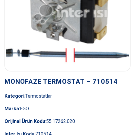
MONOFAZE TERMOSTAT – 710514
Kategori
:
Termostatlar
Marka
:
EGO
Orijinal Ürün Kodu
:
55.17262.020
Inter Isı Kodu
:
710514