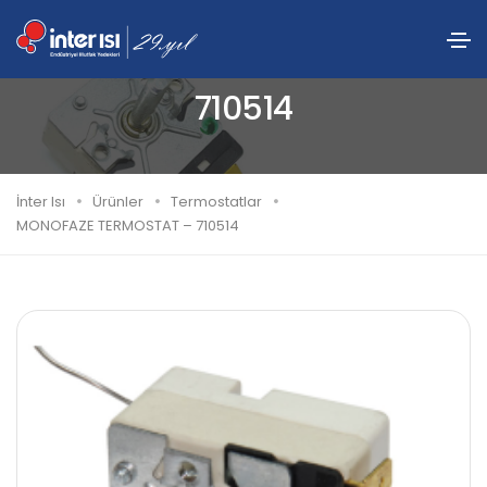
MONOFAZE TERMOSTAT –
710514
İnter Isı
Ürünler
Termostatlar
MONOFAZE TERMOSTAT – 710514