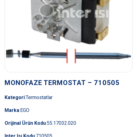
MONOFAZE TERMOSTAT – 710505
Kategori
:
Termostatlar
Marka
:
EGO
Orijinal Ürün Kodu
:
55.17032.020
Inter Isı Kodu
:
710505