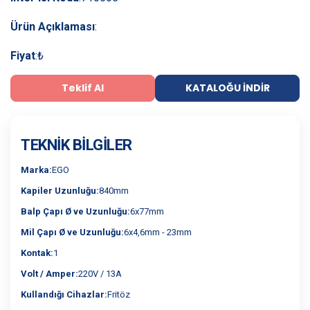
Ürün Açıklaması
:
Fiyat
:
₺
Teklif Al
KATALOĞU İNDIR
TEKNIK BILGILER
Marka:
EGO
Kapiler Uzunluğu:
840mm
Balp Çapı Ø ve Uzunluğu:
6x77mm
Mil Çapı Ø ve Uzunluğu:
6x4,6mm - 23mm
Kontak:
1
Volt / Amper:
220V / 13A
Kullandığı Cihazlar:
Fritöz