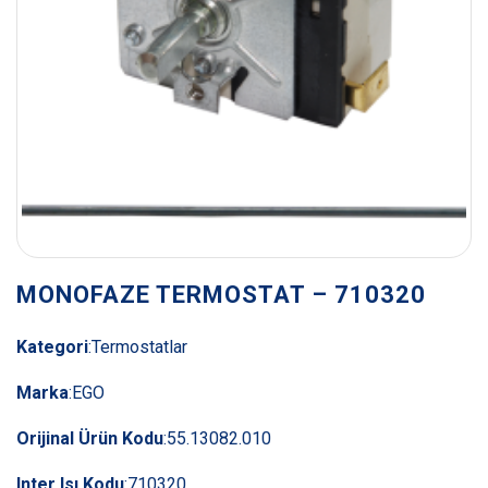
MONOFAZE TERMOSTAT – 710320
Kategori
:
Termostatlar
Marka
:
EGO
Orijinal Ürün Kodu
:
55.13082.010
Inter Isı Kodu
:
710320