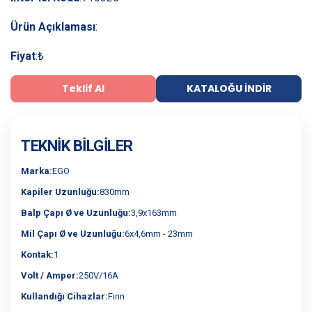
Ürün Açıklaması
:
Fiyat
:
₺
Teklif Al
KATALOĞU İNDIR
TEKNIK BILGILER
Marka:
EGO
Kapiler Uzunluğu:
830mm
Balp Çapı Ø ve Uzunluğu:
3,9x163mm
Mil Çapı Ø ve Uzunluğu:
6x4,6mm - 23mm
Kontak:
1
Volt / Amper:
250V/16A
Kullandığı Cihazlar:
Fırın