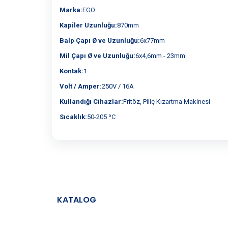
Marka:
EGO
Kapiler Uzunluğu:
870mm
Balp Çapı Ø ve Uzunluğu:
6x77mm
Mil Çapı Ø ve Uzunluğu:
6x4,6mm - 23mm
Kontak:
1
Volt / Amper:
250V / 16A
Kullandığı Cihazlar:
Fritöz, Piliç Kızartma Makinesi
Sıcaklık:
50-205 ºC
KATALOG