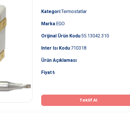
Kategori
:
Termostatlar
Marka
:
EGO
Orijinal Ürün Kodu
:
55.13042.310
Inter Isı Kodu
:
710318
Ürün Açıklaması
:
Fiyat
:
₺
Teklif Al