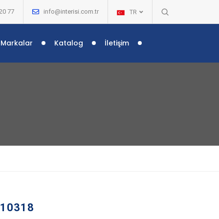
20 77
info@interisi.com.tr
TR
Markalar
Katalog
İletişim
 –
10318