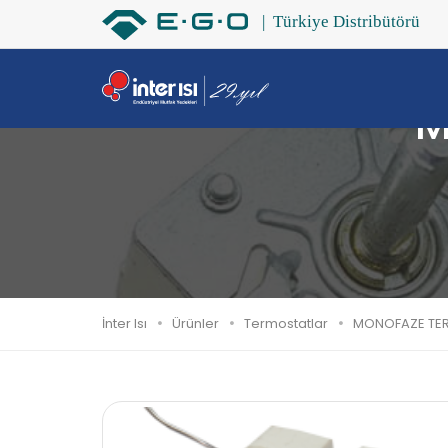
M
İnter Isı
Ürünler
Termostatlar
MONOFAZE TER