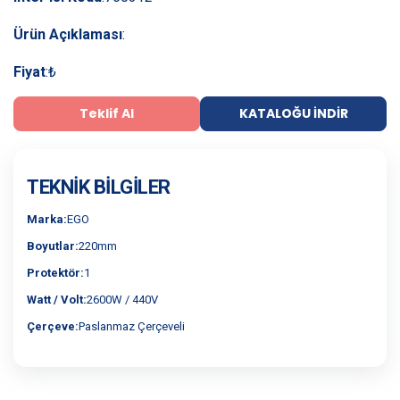
Ürün Açıklaması
:
Fiyat
:
₺
Teklif Al
KATALOĞU İNDIR
TEKNIK BILGILER
Marka:
EGO
Boyutlar:
220mm
Protektör:
1
Watt / Volt:
2600W / 440V
Çerçeve:
Paslanmaz Çerçeveli