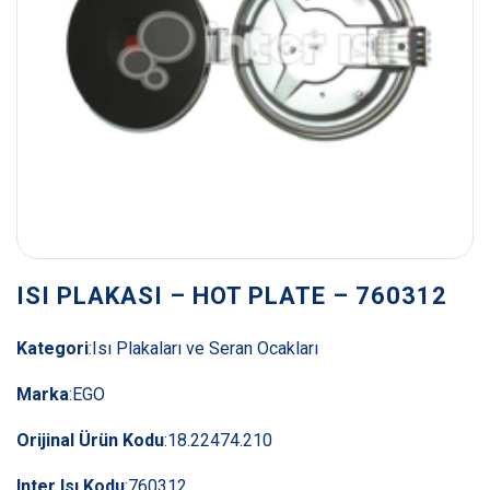
ISI PLAKASI – HOT PLATE – 760312
Kategori
:
Isı Plakaları ve Seran Ocakları
Marka
:
EGO
Orijinal Ürün Kodu
:
18.22474.210
Inter Isı Kodu
:
760312