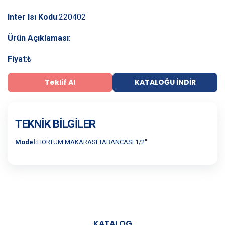
Inter Isı Kodu
:
220402
Ürün Açıklaması
:
Fiyat
:
₺
Teklif Al
KATALOĞU İNDIR
TEKNIK BILGILER
Model:
HORTUM MAKARASI TABANCASI 1/2''
KATALOG