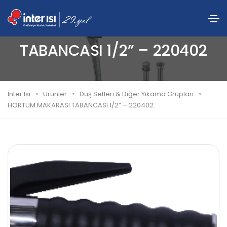
HORTUM MAKARASI
TABANCASI 1/2” – 220402
İnter Isı
Ürünler
Duş Setleri & Diğer Yıkama Grupları
HORTUM MAKARASI TABANCASI 1/2” – 220402