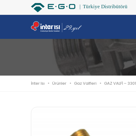
İnter Isı
Ürünler
Gaz Valfleri
GAZ VALFİ – 330