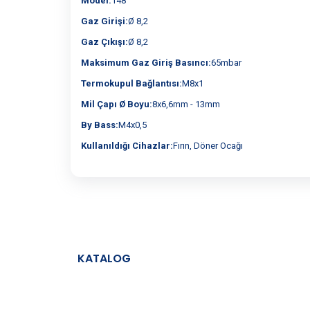
Model:
148
Gaz Girişi:
Ø 8,2
Gaz Çıkışı:
Ø 8,2
Maksimum Gaz Giriş Basıncı:
65mbar
Termokupul Bağlantısı:
M8x1
Mil Çapı Ø Boyu:
8x6,6mm - 13mm
By Bass:
M4x0,5
Kullanıldığı Cihazlar:
Fırın, Döner Ocağı
KATALOG