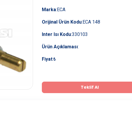
Marka
:
ECA
Orijinal Ürün Kodu
:
ECA 148
Inter Isı Kodu
:
330103
Ürün Açıklaması
:
Fiyat
:
₺
Teklif Al