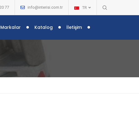
20 77
info@interisi.com.tr
TR
Markalar
Katalog
İletişim