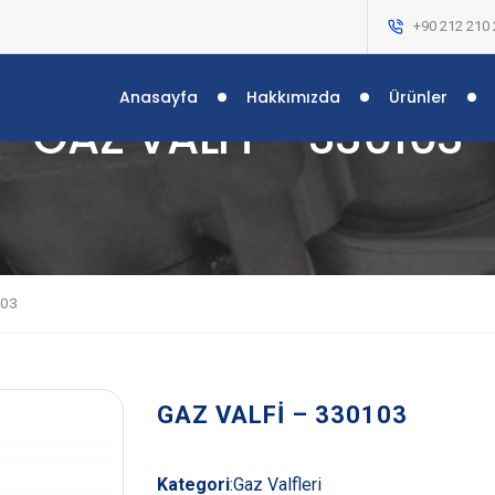
+90 212 210 
Anasayfa
Hakkımızda
Ürünler
GAZ VALFİ – 330103
103
GAZ VALFİ – 330103
Kategori
:
Gaz Valfleri