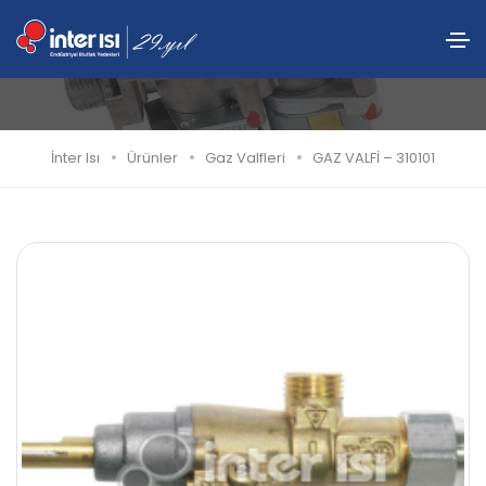
GAZ VALFİ – 310101
İnter Isı
Ürünler
Gaz Valfleri
GAZ VALFİ – 310101