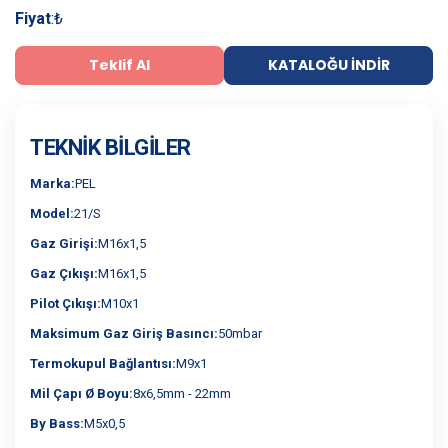
Fiyat
:
₺
Teklif Al
KATALOĞU İNDIR
TEKNIK BILGILER
Marka:
PEL
Model:
21/S
Gaz Girişi:
M16x1,5
Gaz Çıkışı:
M16x1,5
Pilot Çıkışı:
M10x1
Maksimum Gaz Giriş Basıncı:
50mbar
Termokupul Bağlantısı:
M9x1
Mil Çapı Ø Boyu:
8x6,5mm - 22mm
By Bass:
M5x0,5