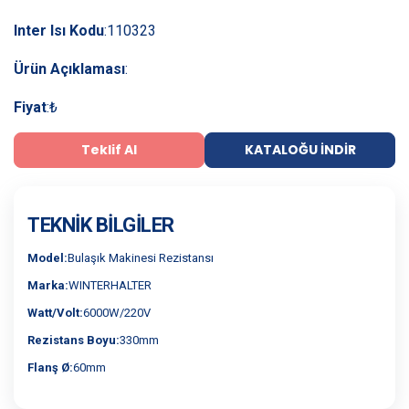
Inter Isı Kodu
:
110323
Ürün Açıklaması
:
Fiyat
:
₺
Teklif Al
KATALOĞU İNDIR
TEKNIK BILGILER
Model:
Bulaşık Makinesi Rezistansı
Marka:
WINTERHALTER
Watt/Volt:
6000W/220V
Rezistans Boyu:
330mm
Flanş Ø:
60mm