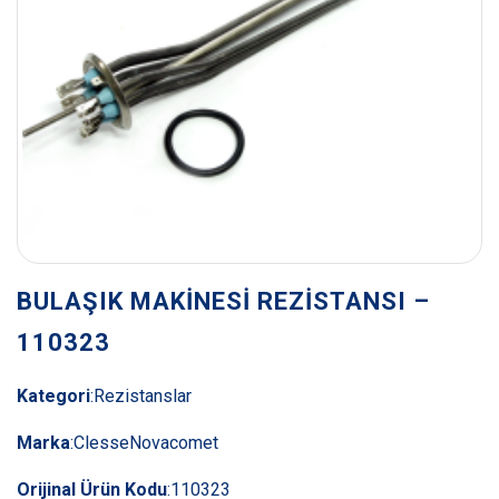
BULAŞIK MAKİNESİ REZİSTANSI –
110323
Kategori
:
Rezistanslar
Marka
:
ClesseNovacomet
Orijinal Ürün Kodu
:
110323