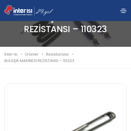
BULAŞIK MAKİNESİ
REZİSTANSI – 110323
İnter Isı
Ürünler
Rezistanslar
BULAŞIK MAKİNESİ REZİSTANSI – 110323