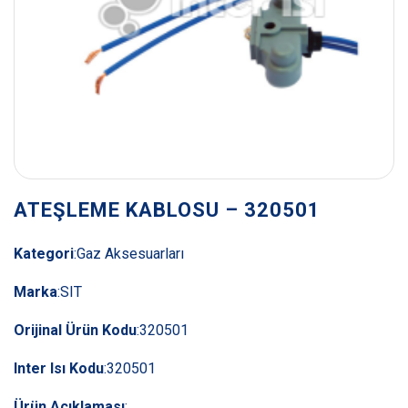
ATEŞLEME KABLOSU – 320501
Kategori
:
Gaz Aksesuarları
Marka
:
SIT
Orijinal Ürün Kodu
:
320501
Inter Isı Kodu
:
320501
Ürün Açıklaması
: