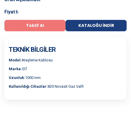
Fiyat
:
₺
Teklif Al
KATALOĞU İNDIR
TEKNIK BILGILER
Model:
Ateşleme Kablosu
Marka:
SIT
Uzunluk:
1000 mm
Kullanıldığı Cihazlar:
820 Novasit Gaz Valfi