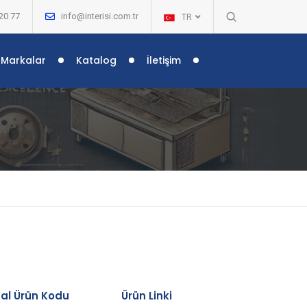
20 77
info@interisi.com.tr
TR
Markalar
Katalog
İletişim
nal Ürün Kodu
Ürün Linki