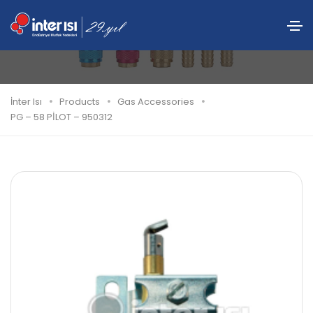
PG – 58 PİLOT – 950312
İnter Isı
Products
Gas Accessories
PG – 58 PİLOT – 950312