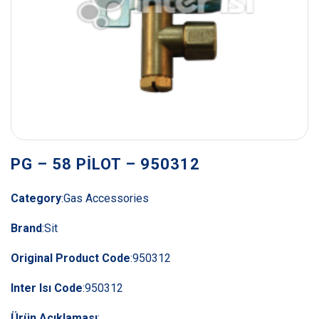
PG – 58 PİLOT – 950312
Category
:
Gas Accessories
Brand
:
Sit
Original Product Code
:
950312
Inter Isı Code
:
950312
Ürün Açıklaması
: